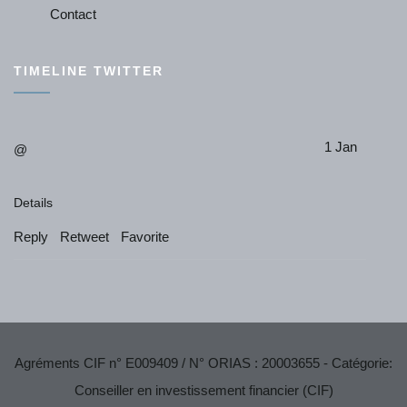
Contact
TIMELINE TWITTER
1 Jan
@
Details
Reply
Retweet
Favorite
Agréments CIF n° E009409 / N° ORIAS : 20003655 - Catégorie:
Conseiller en investissement financier (CIF)